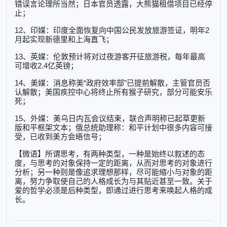
错误言论理所当然；日本官员透露，大熊猫租借项目已经停
止；
12、印媒：印度全面恢复向中国公民发放旅游签证，明年2
月起实现新德里和上海直飞；
13、英媒：伦敦预计将对过夜游客开征旅游税，每年最高
可增收2.4亿英镑；
14、美媒：消息称美“政府效率部”已提前解散，主管官员否
认解散；美国疾控中心将终止所有猴子研究，部分可能安乐
死；
15、外媒：美乌日内瓦会议结束，联合声明称已起草更新
版和平框架文本；俄总统助理称：和平计划中很多内容可接
受，已收到美方会晤信号；
【微语】所谓思考，有两种类型，一种是始终以叙述的态
度，与思考的对象保持一定的距离，从而对思考的对象进行
分析；另一种则是像追求理想那样，尽可能缩小与对象的距
离，努力争取使自己的人格成长为与其贴近甚至一致。关于
爱的哲学必须是后种类型，即通过进行思考来唤起人格的成
长。