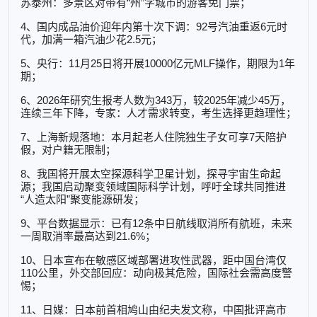
苏泰州：多景区对带有“州”字城市的游客免门票；
4、国内成品油价迎年内第十次下调：92号汽油重返6元时
代，加满一箱汽油少花2.5元；
5、央行：11月25日将开展10000亿元MLF操作，期限为1年
期；
6、2026年研究生报考人数为343万，较2025年减少45万，
连续三年下降，专家：人才需求转变，考生选择更趋理性；
7、上海新规落地：本月起老人住院独生子女可享7天陪护
假，对户籍无限制；
8、我国将开展太空探源科学卫星计划，探寻宇宙生命起
源；我国启动聚变领域国际科学计划，呼吁全球共同推进
“人造太阳”聚变能源研发；
9、平台数据显示：已有12条中日航线取消所有航班，未来
一周取消率最高达到21.6%；
10、日本宣布在敏感区域部署进攻性武器，距中国台湾仅
110公里，外交部回应：动向极其危险，国际社会需高度警
惕；
11、日媒：日本前首相鸠山由纪夫发文称，中国批评高市