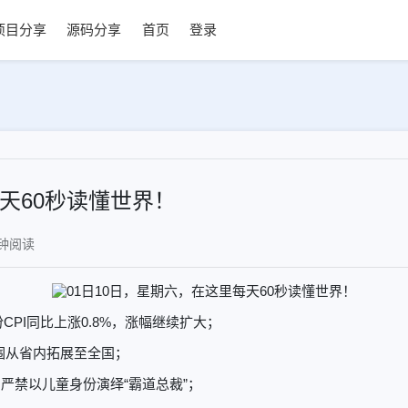
项目分享
源码分享
首页
登录
每天60秒读懂世界！
钟
阅读
份CPI同比上涨0.8%，涨幅继续扩大；
围从省内拓展至全国；
，严禁以儿童身份演绎“霸道总裁”；