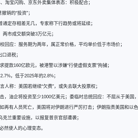
团、淘宝闪购、京东外卖集体表态：积极配合；
撤销的“投资”；
与普通定存相差无几，专家称下行趋势或将延续；
阳，两市成交额突破3万亿元；
，学校回应：服务期为两年，属正常价格，平均单价低于市场价；
出口退税；
求提款160亿欧元，被港警以涉嫌“行使虚假支票”拘捕；
7%，低于2025年的2.8%；
发言人称：美国若继续“欠费”，或失去联大投票权；
击，油企将投资至少1000亿美元；委临时总统回应：不屈从于美国
称如再有人员死亡，美国将对伊朗进行严厉打击；伊朗指责美国和以
击乌克兰重要设施，以报复普京官邸遭袭；
必然使人的心理变态。