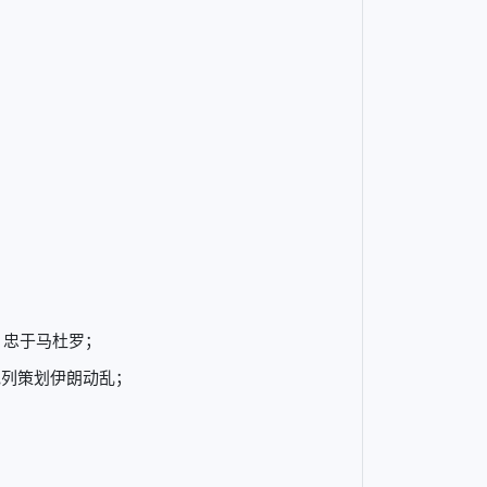
，忠于马杜罗；
色列策划伊朗动乱；