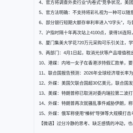
4、官方将调查外卖行业“内卷式”竞争状况，美
5、官方法明确：不支持将彩礼视为一种可以随意
6、部分银行短期大额存单利率进入“0字头”，
7、沪指时隔十年再次站上4100点，录得16连
8、厦门集美大学花720万元采购可乐引关注
9、两部门：4月1日起，取消光伏等产品增值税
10、港媒：内地一女子在香港涉持假汇款单，要
11、联合国报告预测：2026年全球经济增长率为2.
12、外媒：美国欠联合国超30亿美元，联合国
13、美媒：特朗普称已取消对委内瑞拉第二波打
14、外媒：特朗普再次就骚乱事件威胁伊朗，
15、外媒：俄军称使用“榛树”导弹等大规模打
【微语】过分冷静的思考、缺乏感情的冲动，也