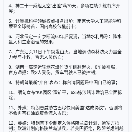
4、神二十一乘组太空“出差”满70天，多项在轨训练有序开
展；
5、计算机科学领域权威排名出炉：南京大学人工智能学科
荣登全球榜首，国内高校包揽前十；
6、河北保定一亩泉断流60年后复涌，当地水利局称：降水
量大和生态治理的效果；
7、广东汕头11日下午突发山火，当地调动森林防火力量全
力参与扑救，暂无人员伤亡；
8、湖南一高速运输烟花爆竹货车侧翻起火，8车被引燃，
官方通报：致2人受伤，货车驾驶人已被控制；
9、特朗普最新“弃台”表态：称台湾问题是中国自己的事；
10、缅甸宣布“KK园区”遭铲平，635栋涉赌诈建筑已全面拆
除；
11、外媒：特朗普威胁古巴尽快同美国“达成协议”，否则将
不会再有石油或资金流入古巴；
12、英媒：特朗普下令制定入侵格陵兰岛计划，遭军方抵
制；欧洲计划向格陵兰岛派兵，若美国拒绝，欧盟考虑制裁