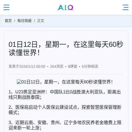
首页
每日简报
正文
01日12日，星期一，在这里每天60秒
读懂世界！
发表于2026/1/12 00:00
264浏览
0评论
6分钟
阅读
1、U23男足亚洲杯：中国队1比0战胜澳大利亚队，距离出
线只剩战胜泰国；
2、医保局启动个人医保云建设试点，探索智慧医保管理新
模式；
3、近期云南、安徽、贵州、辽宁多地农民养老金缴费上限
迎来新一轮上涨；