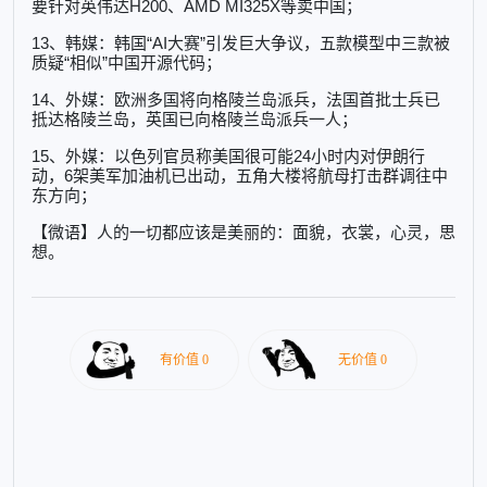
要针对英伟达H200、AMD MI325X等卖中国；
13、韩媒：韩国“AI大赛”引发巨大争议，五款模型中三款被
质疑“相似”中国开源代码；
14、外媒：欧洲多国将向格陵兰岛派兵，法国首批士兵已
抵达格陵兰岛，英国已向格陵兰岛派兵一人；
15、外媒：以色列官员称美国很可能24小时内对伊朗行
动，6架美军加油机已出动，五角大楼将航母打击群调往中
东方向；
【微语】人的一切都应该是美丽的：面貌，衣裳，心灵，思
想。