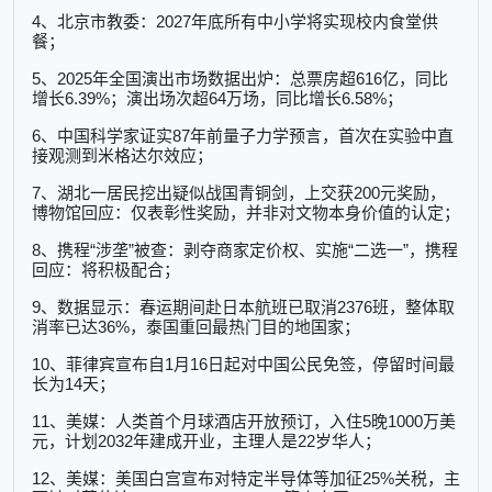
4、北京市教委：2027年底所有中小学将实现校内食堂供
餐；
5、2025年全国演出市场数据出炉：总票房超616亿，同比
增长6.39%；演出场次超64万场，同比增长6.58%；
6、中国科学家证实87年前量子力学预言，首次在实验中直
接观测到米格达尔效应；
7、湖北一居民挖出疑似战国青铜剑，上交获200元奖励，
博物馆回应：仅表彰性奖励，并非对文物本身价值的认定；
8、携程“涉垄”被查：剥夺商家定价权、实施“二选一”，携程
回应：将积极配合；
9、数据显示：春运期间赴日本航班已取消2376班，整体取
消率已达36%，泰国重回最热门目的地国家；
10、菲律宾宣布自1月16日起对中国公民免签，停留时间最
长为14天；
11、美媒：人类首个月球酒店开放预订，入住5晚1000万美
元，计划2032年建成开业，主理人是22岁华人；
12、美媒：美国白宫宣布对特定半导体等加征25%关税，主