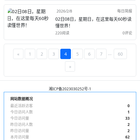
2026/2/8
每日简报
02日08日，星期日，在这里每天60秒读
懂世界！
220阅读
0评论
...
«
1
2
3
4
5
6
7
60
»
湘ICP备2023030252号-1
网站数据概况
最近活跃访客
0
今日访问人数
1
今日访问量
33
昨日访问人数
2
昨日访问量
2
本月访问量
62