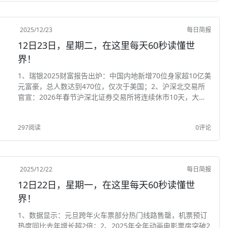
2025/12/23
每日简报
12日23日，星期二，在这里每天60秒读懂世
界！
1、瑞银2025财富报告出炉：中国内地新增70位身家超10亿美
元富豪，总人数达到470位，仅次于美国；2、沪深北交易所
官宣：2026年春节沪深北证券交易所将连续休市10天，大年
初八起开市；3、央行发布一次性信用修复政策：不区分贷款
机构、贷款类型，精准支持小额逾...
297阅读
0评论
2025/12/22
每日简报
12日22日，星期一，在这里每天60秒读懂世
界！
1、数据显示：元旦跨年火车票部分热门线路售罄，机票预订
热度同比去年增长超2倍；2、2025年全年动画电影票房突破2