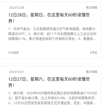
2025/12/28
每日简报
12日28日，星期日，在这里每天60秒读懂世
界！
1、中央气象台：元旦假期将有强冷空气影响我国，局地累计
降温近20℃；2、统计局：前11个月全国规模以上工业企业利
润微增0.1%，累计增速连续四个月保持正增长；3、数据显
示：中国银发经济市场规模在2024年达8.3万亿元，预计到20
30年将超20万亿元；4、存量...
310阅读
0评论
2025/12/27
每日简报
12日27日，星期六，在这里每天60秒读懂世
界！
1、统计局：2024年GDP最终核实数比初步核算数减少1018亿
元；按不变价格计算，比上年增长5.0%，与初步核算数持平;
2、12月26日西安至延安高铁正式开通运营；至此，中国高铁