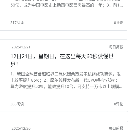
50亿，成为中国电影史上动画电影票房最高的一年；3、前11
个月铁路运输“成绩单”出炉：累计发送货物37.27亿吨，同比
增长2.7%，为国民经济平稳...
317阅读
0评论
2025/12/21
每日简报
12日21日，星期日，在这里每天60秒读懂世
界！
1、我国全球首台超临界二氧化碳余热发电机组成功商运，发
电效率提升85%；2、摩尔线程发布新一代GPU架构“花港”：
算力密度提升50%，能效提升10倍，可支持十万卡以上规模智
算集群；3、《互联网平台价格行为规则》发布：不得以低于
成本的价格销售商品或提供服务，扰乱...
308阅读
0评论
2025/12/20
每日简报