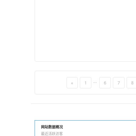
...
«
1
6
7
8
网站数据概况
最近活跃访客