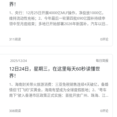
界！
1、央行：12月25日开展4000亿MLF操作，净投放1000亿，
维持流动性充裕；2、今年最后一轮第四批690亿国补持续申
领中至月底结束；多地已开始部署2026年新国补，汽车以旧
换新补贴有望延续；3、北京楼市新政：放宽非京籍家庭购房
条件，京籍多子女家庭在五环内...
311阅读
0评论
2025/12/24
每日简报
12日24日，星期三，在这里每天60秒读懂世
界！
1、海南封关带火旅游消费：三亚免税销售连续4天破亿，备婚
情侣“打飞的”买黄金，海南有望成为全球度假胜地；2、“粤车
南下”驶入香港市区政策正式实施：首批开放广州、珠海、江
门、中山4个城市；3、山西忻州燃放烟花爆竹政策公布：除禁
止和限制区域外，其他区域全年可燃放；...
308阅读
0评论