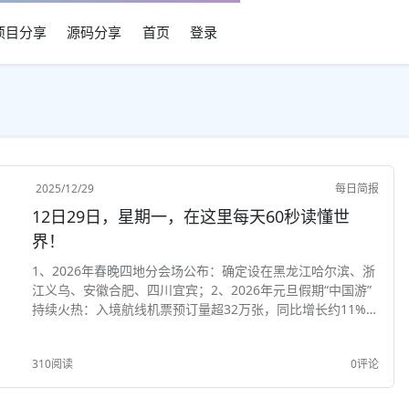
项目分享
源码分享
首页
登录
2025/12/29
每日简报
12日29日，星期一，在这里每天60秒读懂世
界！
1、2026年春晚四地分会场公布：确定设在黑龙江哈尔滨、浙
江义乌、安徽合肥、四川宜宾；2、2026年元旦假期“中国游”
持续火热：入境航线机票预订量超32万张，同比增长约11%；
3、2025年中国电影贺岁档总票房已突破50亿元大关，创近8
年来同期票房新高；4、财...
310阅读
0评论