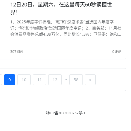
12日20日，星期六，在这里每天60秒读懂世
界！
1、2025年度字词揭晓：“韧”和“深度求索”当选国内年度字
词；“税”和“地缘政治”当选国际年度字词；2、商务部：11月社
会消费品零售总额4.39万亿，同比增长1.3%；卫健委：饱和
脂肪及糖含量将列入预包装食品营养标签；3、人民币现金收
付新规发布：遇拒收现金可...
307阅读
0评论
...
9
10
11
12
58
»
湘ICP备2023030252号-1