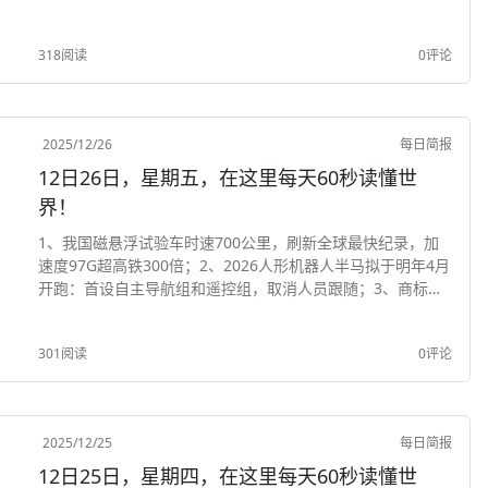
营业里程突破5万公里，超过世界上其他国家总和；3、银行机
构央行评级结果出炉：绝大...
318阅读
0评论
2025/12/26
每日简报
12日26日，星期五，在这里每天60秒读懂世
界！
1、我国磁悬浮试验车时速700公里，刷新全球最快纪录，加
速度97G超高铁300倍；2、2026人形机器人半马拟于明年4月
开跑：首设自主导航组和遥控组，取消人员跟随；3、商标法
修订草案首次提请审议：以误导方式使用注册商标可以罚款、
撤销商标；4、成都市出台住宅区、...
301阅读
0评论
2025/12/25
每日简报
12日25日，星期四，在这里每天60秒读懂世